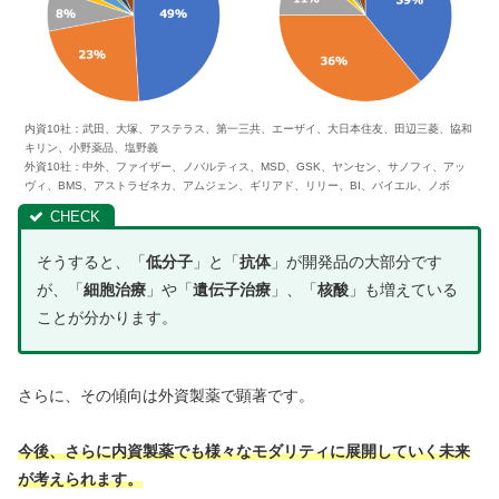
内資10社：武田、大塚、アステラス、第一三共、エーザイ、大日本住友、田辺三菱、協和
キリン、小野薬品、塩野義
外資10社：中外、ファイザー、ノバルティス、MSD、GSK、ヤンセン、サノフィ、アッ
ヴィ、BMS、アストラゼネカ、アムジェン、ギリアド、リリー、BI、バイエル、ノボ
そうすると、「
低分子
」と「
抗体
」が開発品の大部分です
が、「
細胞治療
」や「
遺伝子治療
」、「
核酸
」も増えている
ことが分かります。
さらに、その傾向は外資製薬で顕著です。
今後、さらに内資製薬でも様々なモダリティに展開していく未来
が考えられます。