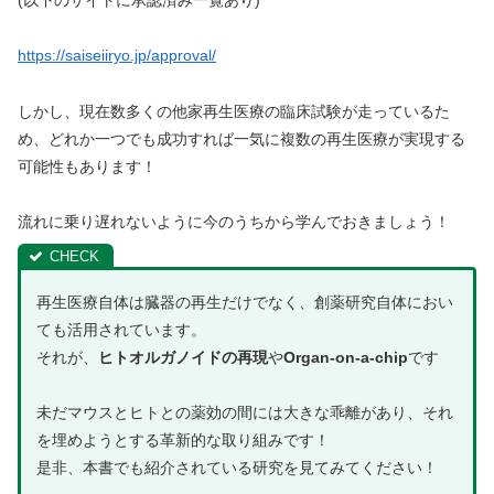
(以下のサイトに承認済み一覧あり)
https://saiseiiryo.jp/approval/
しかし、現在数多くの他家再生医療の臨床試験が走っているた
め、どれか一つでも成功すれば一気に複数の再生医療が実現する
可能性もあります！
流れに乗り遅れないように今のうちから学んでおきましょう！
再生医療自体は臓器の再生だけでなく、創薬研究自体におい
ても活用されています。
それが、
ヒトオルガノイドの再現
や
Organ-on-a-chip
です
未だマウスとヒトとの薬効の間には大きな乖離があり、それ
を埋めようとする革新的な取り組みです！
是非、本書でも紹介されている研究を見てみてください！