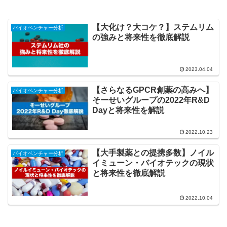
【大化け？大コケ？】ステムリム
バイオベンチャー分析
の強みと将来性を徹底解説
2023.04.04
【さらなるGPCR創薬の高みへ】
バイオベンチャー分析
そーせいグループの2022年R&D
Dayと将来性を解説
2022.10.23
【大手製薬との提携多数】ノイル
バイオベンチャー分析
イミューン・バイオテックの現状
と将来性を徹底解説
2022.10.04