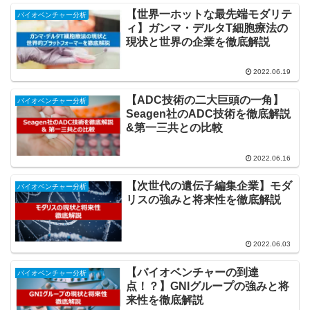
【世界一ホットな最先端モダリテ
バイオベンチャー分析
ィ】ガンマ・デルタT細胞療法の
現状と世界の企業を徹底解説
2022.06.19
【ADC技術の二大巨頭の一角】
バイオベンチャー分析
Seagen社のADC技術を徹底解説
&第一三共との比較
2022.06.16
【次世代の遺伝子編集企業】モダ
バイオベンチャー分析
リスの強みと将来性を徹底解説
2022.06.03
【バイオベンチャーの到達
バイオベンチャー分析
点！？】GNIグループの強みと将
来性を徹底解説