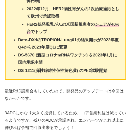
億円増)
2022年12月、HER2陽性胃がんの2次治療適応とし
て欧州で承認取得
HER2低発現乳がんの米国新規患者の
シェアが40%
台
でトップ
Dato-DXdのTROPION-Lung01の結果開示が2022年度
Q4から2023年度Q1に変更
DS-5670 (新型コロナmRNAワクチン) を2023年1月に
国内承認申請
DS-1211(弾性線維性仮性黄色腫) のPh2試験開始
最近R&D説明会もしていたので、開発品のアップデートは今回は
なかったです。
3ADCにかなり大きく投資しているため、コア営業利益は減ってい
るようですが、残りのADCが承認され、エンハーツがこれ以上に
伸びれば余裕で回収出来るでしょう！