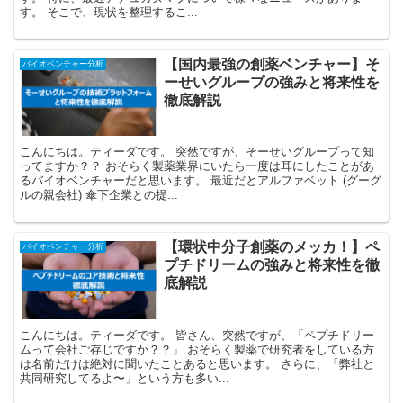
す。 そこで、現状を整理するこ...
【国内最強の創薬ベンチャー】そ
バイオベンチャー分析
ーせいグループの強みと将来性を
徹底解説
こんにちは。ティーダです。 突然ですが、そーせいグループって知
ってますか？？ おそらく製薬業界にいたら一度は耳にしたことがあ
るバイオベンチャーだと思います。 最近だとアルファベット (グーグ
ルの親会社) 傘下企業との提...
【環状中分子創薬のメッカ！】ペ
バイオベンチャー分析
プチドリームの強みと将来性を徹
底解説
こんにちは。ティーダです。 皆さん、突然ですが、「ペプチドリー
ムって会社ご存じですか？？」 おそらく製薬で研究者をしている方
は名前だけは絶対に聞いたことあると思います。 さらに、「弊社と
共同研究してるよ〜」という方も多い...