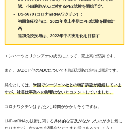
認。小細胞肺がんに対するPh2試験を開始予定。
DS-5670 (コロナmRNAワクチン) ：
初回免疫投与は、2022年度上半期にPh3試験を開始計
画
追加免疫投与は、2022年中の実用化を目指す
エンハーツとリクシアナの成長によって、売上高は堅調です。
また、3ADCと他のADCについても臨床試験の進捗は順調です。
懸念としては、
米国でシージェン社との特許訴訟が継続していま
すが、社長は事業への影響はないとコメントしていました。
コロナワクチンはまだ少し時間がかかりそうですね。
LNP-mRNAの技術に関する具体的な言及がなかったのが少し気に
なりますが、次のR&D説明会などでまた話はあるでしょう！