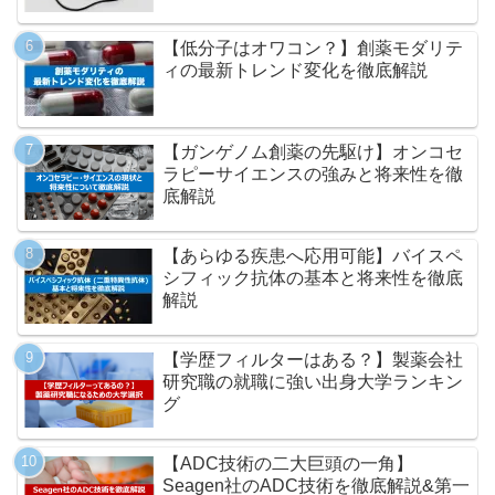
【低分子はオワコン？】創薬モダリテ
ィの最新トレンド変化を徹底解説
【ガンゲノム創薬の先駆け】オンコセ
ラピーサイエンスの強みと将来性を徹
底解説
【あらゆる疾患へ応用可能】バイスペ
シフィック抗体の基本と将来性を徹底
解説
【学歴フィルターはある？】製薬会社
研究職の就職に強い出身大学ランキン
グ
【ADC技術の二大巨頭の一角】
Seagen社のADC技術を徹底解説&第一