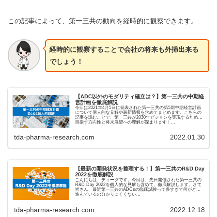
この記事によって、第一三共の動向を経時的に観察できます。
経時的に観察することで会社の将来も外挿出来る
でしょう！
【ADC以外のモダリティ確立は？】第一三共の中期経
営計画を徹底解説
今回は2021年4月5日に発表された第一三共の第5期中期経営計画
について個人的な見解や最新情報を含めてまとめます。こちらの
記事を読むことで、第一三共が2030年ビジョンを実現するために
目指す方向性と将来展望への理解が深まります！...
tda-pharma-research.com
2022.01.30
【最新の開発状況を整理する！】第一三共のR&D Day
2022を徹底解説
こんにちは、ティーダです。今回は、先日開催された第一三共の
R&D Day 2022を個人的な見解も含めて、徹底解説します。さて
皆さん、最近第一三共のADCsの臨床試験って多すぎて何がどう
進んでいるの分かりにくくない...
tda-pharma-research.com
2022.12.18