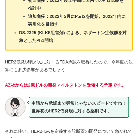
初回免疫：2022年度上半期に国内でのPh3試験を
検討中
追加免疫：2022年5月にPart2を開始。2022年内に
実用化を目指す
DS-2325 (KLK5阻害剤) による、ネザートン症候群を対
象としたPh1開始
HER2低発現乳がんに対するFDA承認を取得したので、今年度の決
算にも多少影響があるでしょう
AZ社からは2億ドルの
開発
マイルストンを受領する予定です。
申請から承認まで尋常じゃないスピードですね！
世界初のHER2低発現に対する薬剤です。
それに伴い、HER2-lowを定義する診断薬の開発について急がれて