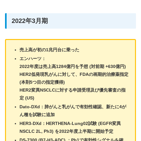
2022年3月期
売上高が初の1兆円台に乗った
エンハーツ：
2022年度は売上高1284億円を予想 (対前期 +630億円)
HER2低発現乳がんに対して、FDAの画期的治療薬指定
(本剤5つ目の指定獲得)
HER2変異NSCLCに対する申請受理及び優先審査の指
定 (US)
Dato-DXd：肺がんと乳がんで有効性確認、新たに4が
ん種を試験に追加
HER3-DXd：HERTHENA-Lung02試験 (EGFR変異
NSCLC 2L, Ph3) を2022年度上半期に開始予定
DS-7300 (B7-H3-ADC) ：Ph1で有効性シグナルを確