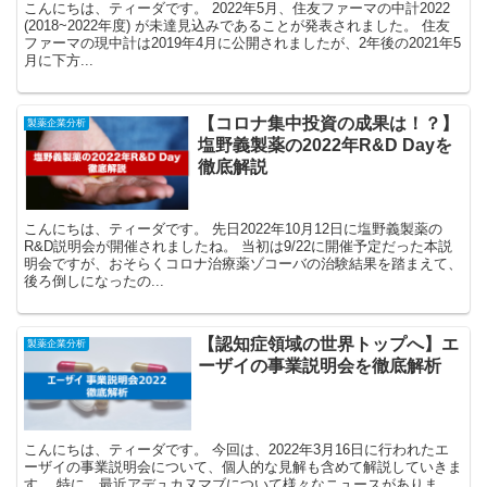
こんにちは、ティーダです。 2022年5月、住友ファーマの中計2022
(2018~2022年度) が未達見込みであることが発表されました。 住友
ファーマの現中計は2019年4月に公開されましたが、2年後の2021年5
月に下方...
【コロナ集中投資の成果は！？】
製薬企業分析
塩野義製薬の2022年R&D Dayを
徹底解説
こんにちは、ティーダです。 先日2022年10月12日に塩野義製薬の
R&D説明会が開催されましたね。 当初は9/22に開催予定だった本説
明会ですが、おそらくコロナ治療薬ゾコーバの治験結果を踏まえて、
後ろ倒しになったの...
【認知症領域の世界トップへ】エ
製薬企業分析
ーザイの事業説明会を徹底解析
こんにちは、ティーダです。 今回は、2022年3月16日に行われたエ
ーザイの事業説明会について、個人的な見解も含めて解説していきま
す。 特に、最近アデュカヌマブについて様々なニュースがありま