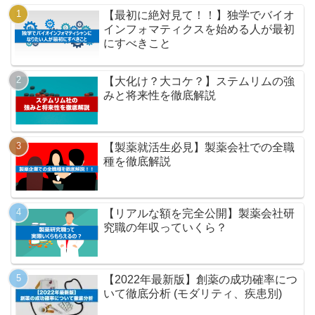
【最初に絶対見て！！】独学でバイオ
インフォマティクスを始める人が最初
にすべきこと
【大化け？大コケ？】ステムリムの強
みと将来性を徹底解説
【製薬就活生必見】製薬会社での全職
種を徹底解説
【リアルな額を完全公開】製薬会社研
究職の年収っていくら？
【2022年最新版】創薬の成功確率につ
いて徹底分析 (モダリティ、疾患別)