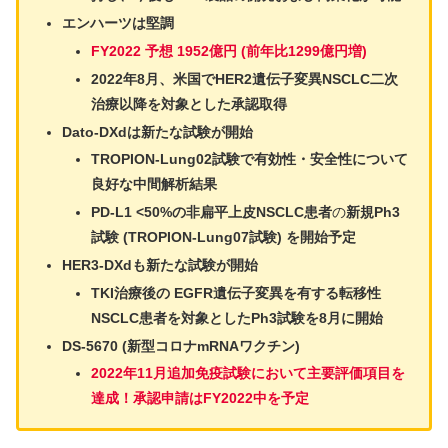
エンハーツは堅調
FY2022 予想 1952億円 (前年比1299億円増)
2022年8月、米国でHER2遺伝子変異NSCLC二次
治療以降を対象とした承認取得
Dato-DXdは新たな試験が開始
TROPION-Lung02試験で有効性・安全性について
良好な中間解析結果
PD-L1 <50%の非扁平上皮NSCLC患者
の
新規Ph3
試験
(TROPION-Lung07試験
) を開始予定
HER3-DXdも新たな試験が開始
TKI治療後の EGFR遺伝子変異を有する転移性
NSCLC患者を対象としたPh3試験を8月に開始
DS-5670 (新型コロナmRNAワクチン)
2022年11月追加免疫試験において主要評価項目を
達成！承認申請はFY2022中を予定