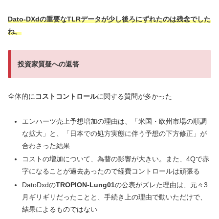
Dato-DXdの重要なTLRデータが少し後ろにずれたのは残念でした
ね。
投資家質疑への返答
全体的に
コストコントロール
に関する質問が多かった
エンハーツ売上予想増加の理由は、「米国・欧州市場の順調
な拡大」と、「日本での処方実態に伴う予想の下方修正」が
合わさった結果
コストの増加について、為替の影響が大きい。また、4Qで赤
字になることが過去あったので経費コントロールは頑張る
DatoDxdの
TROPION-Lung01
の公表がズレた理由は、元々3
月ギリギリだったことと、手続き上の理由で動いただけで、
結果によるものではない