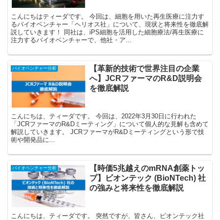
こんにちはティーダです。 今回は、細胞を用いた再生医療に注力す
るバイオベンチャー「ヘリオス社」について、現状と将来性を徹底解
説していきます！ 同社は、iPS細胞を活用した細胞療法/再生医療に
注力するバイオベンチャーで、他社・ア...
【革新的技術で世界注目の企業
バイオベンチャー分析
へ】JCRファーマのR&D説明会
を徹底解説
こんにちは、ティーダです。 今回は、2022年3月30日に行われた
「JCRファーマのR&Dミーティング」について個人的な見解も含めて
解説していきます。 JCRファーマがR&Dミーティングという形で技
術や開発品に...
【時価5兆越えのmRNA創薬トッ
バイオベンチャー分析
プ】ビオンテック (BioNTech) 社
の強みと将来性を徹底解説
こんにちは、ティーダです。 突然ですが、皆さん、ビオンテック社