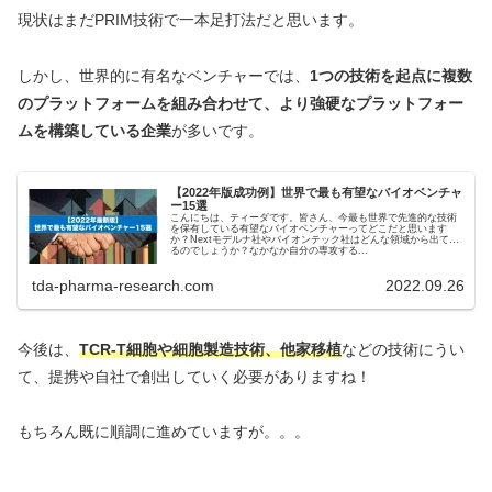
現状はまだPRIM技術で一本足打法だと思います。
しかし、世界的に有名なベンチャーでは、
1つの技術を起点に複数
のプラットフォームを組み合わせて、より強硬なプラットフォー
ムを構築している企業
が多いです。
【2022年版成功例】世界で最も有望なバイオベンチャ
ー15選
こんにちは、ティーダです。皆さん、今最も世界で先進的な技術
を保有している有望なバイオベンチャーってどこだと思います
か？Nextモデルナ社やバイオンテック社はどんな領域から出てく
るのでしょうか？なかなか自分の専攻する...
tda-pharma-research.com
2022.09.26
今後は、
TCR-T細胞や細胞製造技術、他家移植
などの技術にうい
て、提携や自社で創出していく必要がありますね！
もちろん既に順調に進めていますが。。。