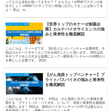
ってどんな会社か知ってますか？？ もちろん！mRNAワクチンの会
社でしょ？ mRNAワクチンでガン領域に注力してることは知ってる
よ！ 実は、m...
【世界トップのキナーゼ創薬企
バイオベンチャー分析
業】カルナバイオサイエンスの強
みと将来性を徹底解説
こんにちは。ティーダです。 3社目となったベンチャー企業研究、今
回はカルナバイオサイエンス社を紹介したいと思います。 同社は近
年ギリアド社との大きな提携によって一躍有名ベンチャーの仲間入り
を果たした企業です。 2019...
【がん免疫トップベンチャー】ブ
バイオベンチャー分析
ライトパスバイオの強みと将来性
を徹底解説
こんにちは、ティーダです。 今回は、がん免疫に注力した創薬を展
開する「ブライトパス・バイオ社」について、現状と将来性を徹底的
に解説します！ 同社は、国内のバイオベンチャーの中では最もがん
免疫領域に注力し、複数のパイプラインを持...