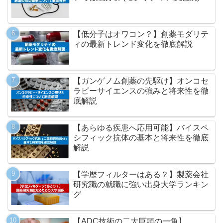
【低分子はオワコン？】創薬モダリテ
ィの最新トレンド変化を徹底解説
【ガンゲノム創薬の先駆け】オンコセ
ラピーサイエンスの強みと将来性を徹
底解説
【あらゆる疾患へ応用可能】バイスペ
シフィック抗体の基本と将来性を徹底
解説
【学歴フィルターはある？】製薬会社
研究職の就職に強い出身大学ランキン
グ
【ADC技術の二大巨頭の一角】