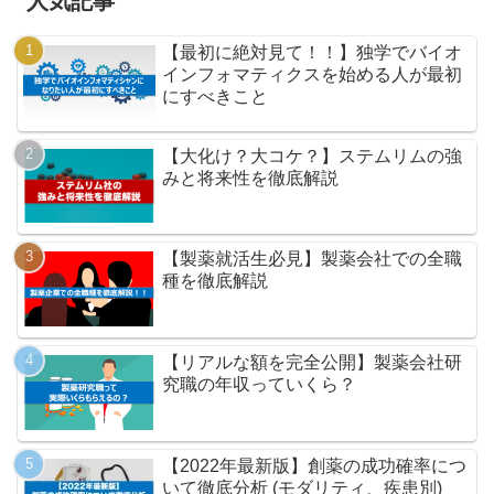
人気記事
【最初に絶対見て！！】独学でバイオ
インフォマティクスを始める人が最初
にすべきこと
【大化け？大コケ？】ステムリムの強
みと将来性を徹底解説
【製薬就活生必見】製薬会社での全職
種を徹底解説
【リアルな額を完全公開】製薬会社研
究職の年収っていくら？
【2022年最新版】創薬の成功確率につ
いて徹底分析 (モダリティ、疾患別)