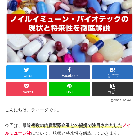
Twitter
Facebook
はてブ
Pocket
LINE
コピー
2022.10.04
こんにちは、ティーダです。
今回は、最近
複数の内資製薬企業との提携で注目されだした
ノイ
ルミューン社
について、現状と将来性を解説していきます。