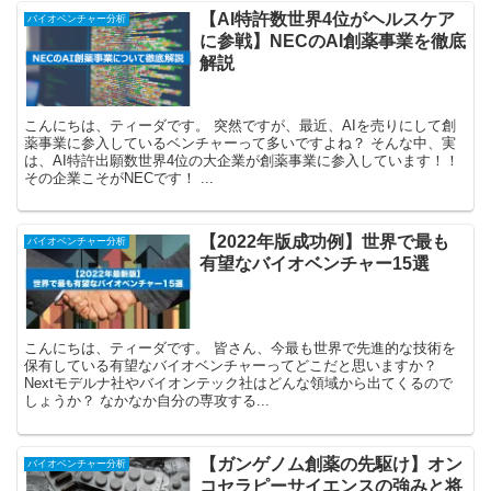
【AI特許数世界4位がヘルスケア
バイオベンチャー分析
に参戦】NECのAI創薬事業を徹底
解説
こんにちは、ティーダです。 突然ですが、最近、AIを売りにして創
薬事業に参入しているベンチャーって多いですよね？ そんな中、実
は、AI特許出願数世界4位の大企業が創薬事業に参入しています！！
その企業こそがNECです！ ...
【2022年版成功例】世界で最も
バイオベンチャー分析
有望なバイオベンチャー15選
こんにちは、ティーダです。 皆さん、今最も世界で先進的な技術を
保有している有望なバイオベンチャーってどこだと思いますか？
Nextモデルナ社やバイオンテック社はどんな領域から出てくるので
しょうか？ なかなか自分の専攻する...
【ガンゲノム創薬の先駆け】オン
バイオベンチャー分析
コセラピーサイエンスの強みと将