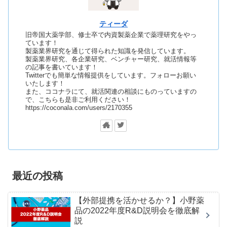
ティーダ
旧帝国大薬学部、修士卒で内資製薬企業で薬理研究をやっ
ています！
製薬業界研究を通じて得られた知識を発信しています。
製薬業界研究、各企業研究、ベンチャー研究、就活情報等
の記事を書いています！
Twitterでも簡単な情報提供をしています。フォローお願い
いたします！
また、ココナラにて、就活関連の相談にものっていますの
で、こちらも是非ご利用ください！
https://coconala.com/users/2170355
最近の投稿
【外部提携を活かせるか？】小野薬
品の2022年度R&D説明会を徹底解
説