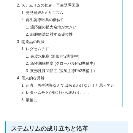
ステムリムの強み：再生誘導医薬
発見経緯&メカニズム
再生誘導医薬の優位性
適応症の拡大余地が大きい
細胞療法に対する優位性
開発品の現状
レダセムチド
表皮水疱症 (追加Ph2実施中)
急性期脳梗塞 (グローバルPh3準備中)
変形性膝関節症 (医師主導Ph2準備中)
個人的な見解
正直、再生誘導なんて出来るわけない！と思ってた
レダセムチドが転けたら終わり、、、
最後に
ステムリムの成り立ちと沿革