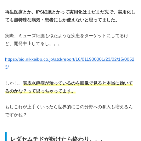
再生医療とか、iPS細胞とかって実用化はまだまだ先で、実用化し
ても超特殊な病気・患者にしか使えないと思ってました。
実際、ミューズ細胞も似たような疾患をターゲットにしてるけ
ど、開発中止してるし。。。
https://bio.nikkeibp.co.jp/atcl/report/16/011900001/23/02/15/0052
3/
しかし、
表皮水疱症が治っているのを画像で見ると本当に効いて
るのかな？って思っちゃってます。
もしこれが上手くいったら世界的にこの分野への参入も増えるん
ですかね？
レダセムチドが転けたら終わり、、、