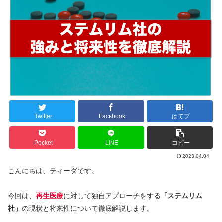
Twitter
Facebook
はてブ
Pocket
LINE
コピー
2023.04.04
こんにちは、ティーダです。
今回は、
再生医療
に対して独自アプローチをする
「ステムリム
社」
の現状と将来性について徹底解説します。