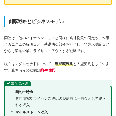
創薬戦略とビジネスモデル
同社は、他のバイオベンチャーと同様に候補物質の同定や、作用
メカニズムの解明など、基礎的な部分を担当し、非臨床試験など
からは製薬企業にライセンスアウトする戦略です。
現在はレダムセチドについて、
塩野義製薬
と大型契約をしていま
す。受領済みの総額は
約48億円
主な収入源
契約一時金
共同研究やライセンス許諾の契約時に一時金として得ら
れる収入
マイルストーン収入