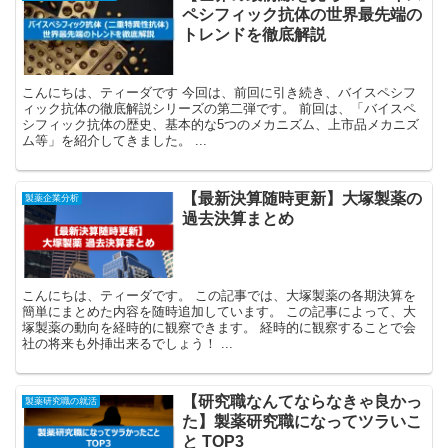
ペシフィック抗体の世界最先端の
トレンドを徹底解説
こんにちは、ティーダです 今回は、前回に引き続き、バイスペシフ
ィック抗体の徹底解説シリーズの第二弾です。 前回は、「バイスペ
シフィック抗体の歴史、基本的な5つのメカニズム、上市品メカニズ
ム等」を紹介してきました。 ...
【最新決算随時更新】大塚製薬の
製薬企業分析
過去決算まとめ
こんにちは、ティーダです。 この記事では、大塚製薬の各期決算を
簡単にまとめた内容を随時追加しています。 この記事によって、大
塚製薬の動向を経時的に観察できます。 経時的に観察することで会
社の将来も外挿出来るでしょう！ ...
【研究職なんてならなきゃ良かっ
製薬研究職の就活
た】製薬研究職になってツラいこ
と TOP3