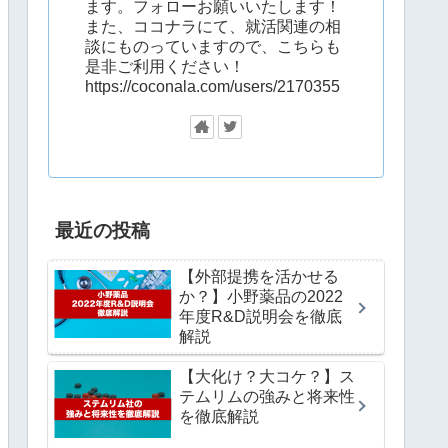
ます。フォローお願いいたします！
また、ココナラにて、就活関連の相
談にものっていますので、こちらも
是非ご利用ください！
https://coconala.com/users/2170355
最近の投稿
【外部提携を活かせる
か？】小野薬品の2022
年度R&D説明会を徹底
解説
【大化け？大コケ？】ス
テムリムの強みと将来性
を徹底解説