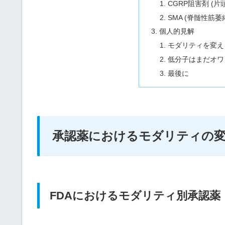
CGRP阻害剤 (片
SMA (脊髄性筋
個人的見解
モダリティを変え
低分子はまだオワ
最後に
承認薬におけるモダリティの
FDAにおけるモダリティ別承認薬