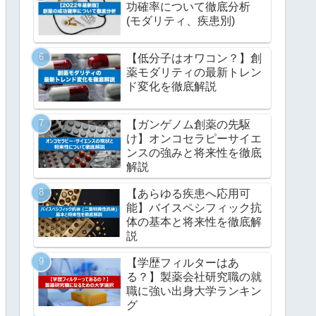
功確率について徹底分析
(モダリティ、疾患別)
【低分子はオワコン？】創
薬モダリティの最新トレン
ド変化を徹底解説
【ガンゲノム創薬の先駆
け】オンコセラピーサイエ
ンスの強みと将来性を徹底
解説
【あらゆる疾患へ応用可
能】バイスペシフィック抗
体の基本と将来性を徹底解
説
【学歴フィルターはあ
る？】製薬会社研究職の就
職に強い出身大学ランキン
グ