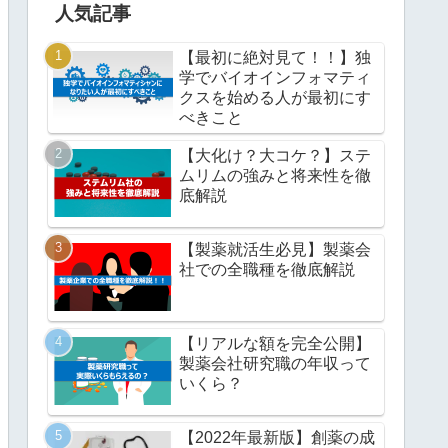
人気記事
【最初に絶対見て！！】独
学でバイオインフォマティ
クスを始める人が最初にす
べきこと
【大化け？大コケ？】ステ
ムリムの強みと将来性を徹
底解説
【製薬就活生必見】製薬会
社での全職種を徹底解説
【リアルな額を完全公開】
製薬会社研究職の年収って
いくら？
【2022年最新版】創薬の成